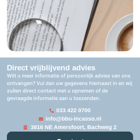
Direct vrijblijvend advies
Wilt u meer informatie of persoonlijk advies van ons
ontvangen? Vul dan uw gegevens hiernaast in en wij
zullen direct contact met u opnemen of de
gevraagde informatie aan u toezenden.
033 422 0700
info@bbu-incasso.nl
3816 NE Amersfoort, Bachweg 2