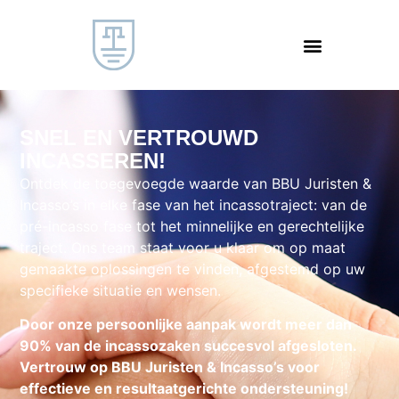
SNEL EN VERTROUWD
INCASSEREN!
Ontdek de toegevoegde waarde van BBU Juristen &
Incasso’s in elke fase van het incassotraject: van de
pré-incasso fase tot het minnelijke en gerechtelijke
traject. Ons team staat voor u klaar om op maat
gemaakte oplossingen te vinden, afgestemd op uw
specifieke situatie en wensen.
Door onze persoonlijke aanpak wordt meer dan
90% van de incassozaken succesvol afgesloten.
Vertrouw op BBU Juristen & Incasso’s voor
effectieve en resultaatgerichte ondersteuning!