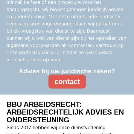
minnelijke fase of een procedure voor het
kantongerecht, wij bieden gedegen juridisch advies
en ondersteuning. Met onze uitgebreide juridische
kennis en jarenlange ervaring staan wij paraat om u
bij elk vraagstuk van dienst te zijn. Daarnaast
kunnen wij u ook van dienst zijn bij het opstellen van
algemene voorwaarden en contracten. Vertrouw op
onze professionals voor helder en betrouwbaar
juridisch advies op maat.
Advies bij uw juridische zaken?
contact
BBU ARBEIDSRECHT:
ARBEIDSRECHTELIJK ADVIES EN
ONDERSTEUNING
Sinds 2017 hebben wij onze dienstverlening